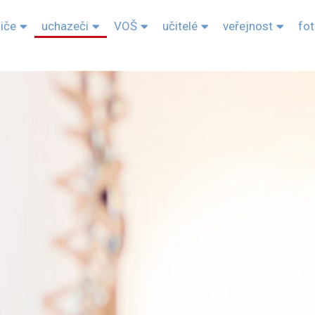
diče
uchazeči
VOŠ
učitelé
veřejnost
fo