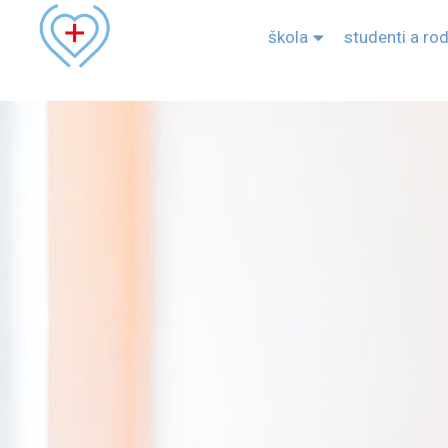
škola
studenti a ro