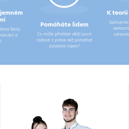
říjemném
K teori
ní
Spoluprac
Pomáháte lidem
nemocni
udova školy
Co může přinášet větší pocit
zdravot
nstrukcí a
radosti z práce než pomáhat
í.
ostatním lidem?