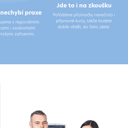
Jde to i na zkoušku
i nechybí praxe
Pořádáme přijímačky nanečisto i
přípravné kurzy, takže budete
ujeme s regionálními
dobře vědět, do čeho jdete.
cemi i soukromými
nickými zařízeními.