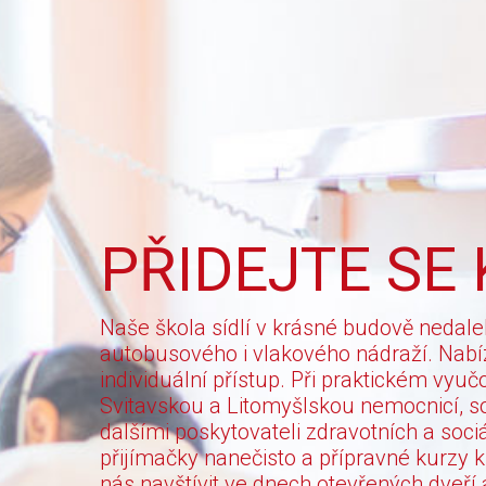
PŘIDEJTE SE
Naše škola sídlí v krásné budově nedale
autobusového i vlakového nádraží. Nab
individuální přístup. Při praktickém vy
Svitavskou a Litomyšlskou nemocnicí, s
dalšími poskytovateli zdravotních a soc
přijímačky nanečisto a přípravné kurzy
nás navštívit ve dnech otevřených dveří