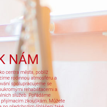
 K NÁM
ko centra města, poblíž
ízíme rodinnou atmosféru a
učování spolupracujeme se
oukromými rehabilitacemi a
iálních služeb. Pořádáme
 k přijímacím zkouškám. Můžete
 a po předchozím ohlášení také