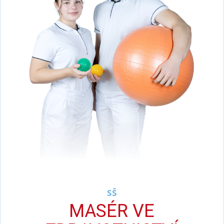
SŠ
MASÉR VE