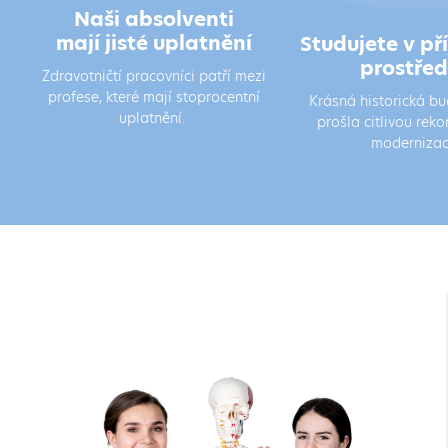
Naši absolventi
mají jisté uplatnění
Studujete v p
prostřed
Zdravotničtí pracovníci patří mezi
profese, které mají stoprocentní
Krásná historická b
uplatnění.
prošla citlivou reko
modernizac