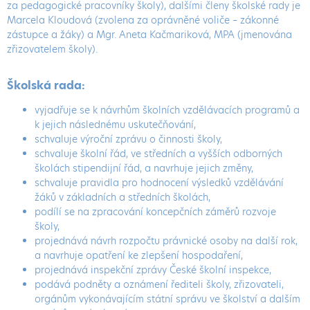
za pedagogické pracovníky školy), dalšími členy školské rady je
Marcela Kloudová (zvolena za oprávněné voliče – zákonné
zástupce a žáky) a Mgr. Aneta Kačmariková, MPA (jmenována
zřizovatelem školy).
Školská rada:
vyjadřuje se k návrhům školních vzdělávacích programů a
k jejich následnému uskutečňování,
schvaluje výroční zprávu o činnosti školy,
schvaluje školní řád, ve středních a vyšších odborných
školách stipendijní řád, a navrhuje jejich změny,
schvaluje pravidla pro hodnocení výsledků vzdělávání
žáků v základních a středních školách,
podílí se na zpracování koncepčních záměrů rozvoje
školy,
projednává návrh rozpočtu právnické osoby na další rok,
a navrhuje opatření ke zlepšení hospodaření,
projednává inspekční zprávy České školní inspekce,
podává podněty a oznámení řediteli školy, zřizovateli,
orgánům vykonávajícím státní správu ve školství a dalším