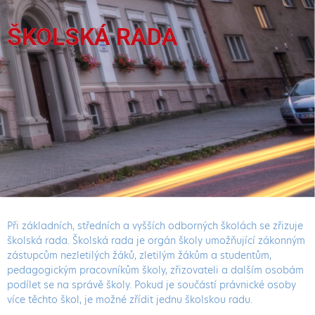
ŠKOLSKÁ RADA
Při základních, středních a vyšších odborných školách se zřizuje
školská rada. Školská rada je orgán školy umožňující zákonným
zástupcům nezletilých žáků, zletilým žákům a studentům,
pedagogickým pracovníkům školy, zřizovateli a dalším osobám
podílet se na správě školy. Pokud je součástí právnické osoby
více těchto škol, je možné zřídit jednu školskou radu.