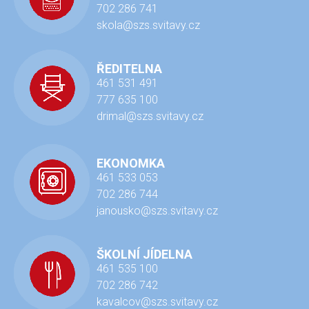
702 286 741
skola@szs.svitavy.cz
ŘEDITELNA
461 531 491
777 635 100
drimal@szs.svitavy.cz
EKONOMKA
461 533 053
702 286 744
janousko@szs.svitavy.cz
ŠKOLNÍ JÍDELNA
461 535 100
702 286 742
kavalcov@szs.svitavy.cz