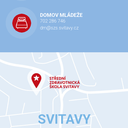
DOMOV MLÁDEŽE
702 286 746
dm@szs.svitavy.cz
SVITAVY