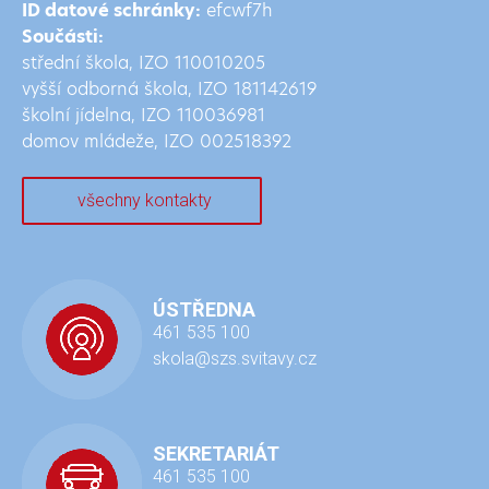
ID datové schránky:
efcwf7h
Součásti:
střední škola, IZO 110010205
vyšší odborná škola, IZO
181142619
školní jídelna, IZO 110036981
domov mládeže, IZO 002518392
všechny kontakty
ÚSTŘEDNA
461 535 100
skola@szs.svitavy.cz
SEKRETARIÁT
461 535 100