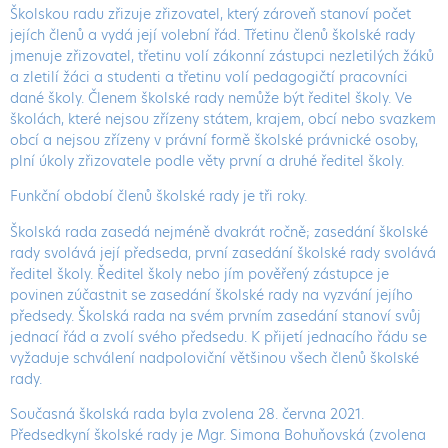
Školskou radu zřizuje zřizovatel, který zároveň stanoví počet
jejích členů a vydá její volební řád. Třetinu členů školské rady
jmenuje zřizovatel, třetinu volí zákonní zástupci nezletilých žáků
a zletilí žáci a studenti a třetinu volí pedagogičtí pracovníci
dané školy. Členem školské rady nemůže být ředitel školy. Ve
školách, které nejsou zřízeny státem, krajem, obcí nebo svazkem
obcí a nejsou zřízeny v právní formě školské právnické osoby,
plní úkoly zřizovatele podle věty první a druhé ředitel školy.
Funkční období členů školské rady je tři roky.
Školská rada zasedá nejméně dvakrát ročně; zasedání školské
rady svolává její předseda, první zasedání školské rady svolává
ředitel školy. Ředitel školy nebo jím pověřený zástupce je
povinen zúčastnit se zasedání školské rady na vyzvání jejího
předsedy. Školská rada na svém prvním zasedání stanoví svůj
jednací řád a zvolí svého předsedu. K přijetí jednacího řádu se
vyžaduje schválení nadpoloviční většinou všech členů školské
rady.
Současná školská rada byla zvolena 28. června 2021.
Předsedkyní školské rady je Mgr. Simona Bohuňovská (zvolena