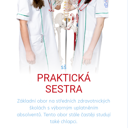
the
entire
watch
field
produce
SŠ
PRAKTICKÁ
a
SESTRA
advancement
Základní obor na středních zdravotnických
change.
školách s výborným uplatněním
absolventů. Tento obor stále častěji studují
také chlapci.