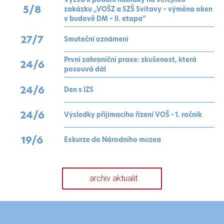
5
/8
zakázku „VOŠZ a SZŠ Svitavy – výměna oken
v budově DM – II. etapa“
27
/7
Smuteční oznámení
První zahraniční praxe: zkušenost, která
24
/6
posouvá dál
24
/6
Den s IZS
24
/6
Výsledky přijímacího řízení VOŠ - 1. ročník
19
/6
Exkurze do Národního muzea
archiv aktualit