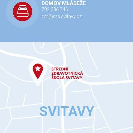
DOMOV MLÁDEŽE
702 286 746
dm@szs.svitavy.cz
SVITAVY