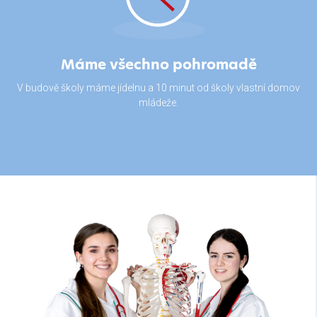
Máme všechno pohromadě
V budově školy máme jídelnu a 10 minut od školy vlastní domov
mládeže.
volcano
vape
shop
maui
forum
for