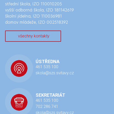
střední škola, IZO 110010205
vyšší odborná škola, IZO
181142619
školní jídelna, IZO 110036981
domov mládeže, IZO 002518392
všechny kontakty
ÚSTŘEDNA
461 535 100
skola@szs.svitavy.cz
SEKRETARIÁT
461 535 100
702 286 741
skola@szs.svitavy.cz