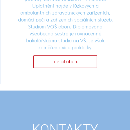
Uplatnění najde v lůžkových a
ambulantních zdravotnických zařízeních,
domácí péči a zařízeních sociálních služeb.
Studium VOŠ oboru Diplomovaná
všeobecná sestra je rovnocenné
bakalářskému studiu na VŠ. Je však
zaměřeno více prakticky.
detail oboru
KONTAKTY