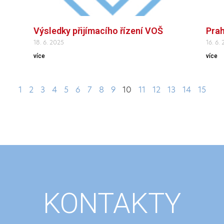
Výsledky přijímacího řízení VOŠ
Prah
18. 6. 2025
16. 6.
více
více
1
2
3
4
5
6
7
8
9
10
11
12
13
14
15
KONTAKTY