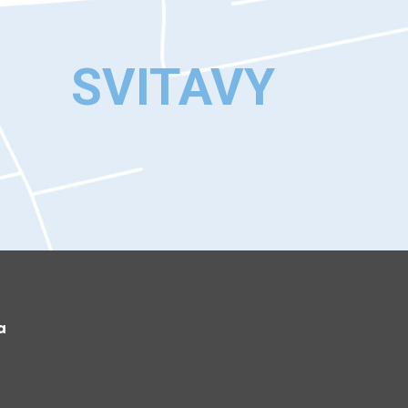
SVITAVY
a
y