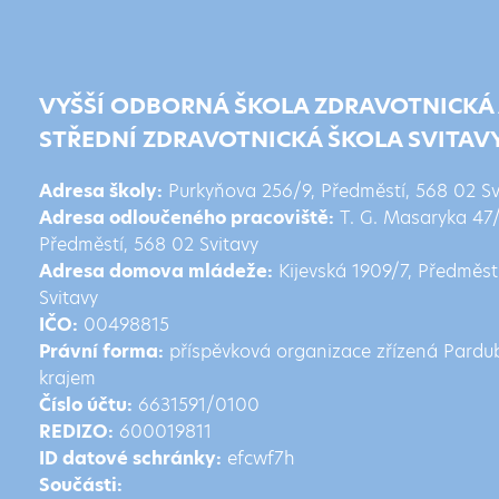
VYŠŠÍ ODBORNÁ ŠKOLA ZDRAVOTNICKÁ
STŘEDNÍ ZDRAVOTNICKÁ ŠKOLA SVITAV
Adresa školy:
Purkyňova 256/9, Předměstí, 568 02 Sv
Adresa odloučeného pracoviště:
T. G. Masaryka 47
Předměstí, 568 02 Svitavy
Adresa domova mládeže:
Kijevská 1909/7, Předměst
Svitavy
IČO:
00498815
Právní forma:
příspěvková organizace zřízená Pardu
krajem
Číslo účtu:
6631591/0100
REDIZO:
600019811
ID datové schránky:
efcwf7h
Součásti: