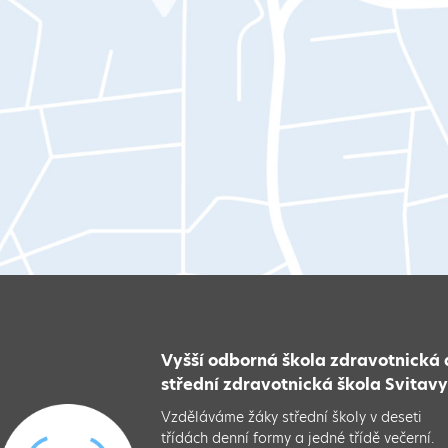
Vyšší odborná škola zdravotnická 
střední zdravotnická škola Svitav
Vzděláváme žáky střední školy v deseti
třídách denní formy a jedné třídě večerní.