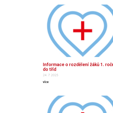
Informace o rozdělení žáků 1. roč
do tříd
24. 7. 2025
více