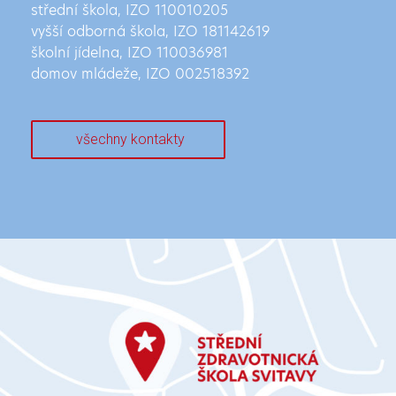
střední škola, IZO 110010205
vyšší odborná škola, IZO
181142619
školní jídelna, IZO 110036981
domov mládeže, IZO 002518392
všechny kontakty