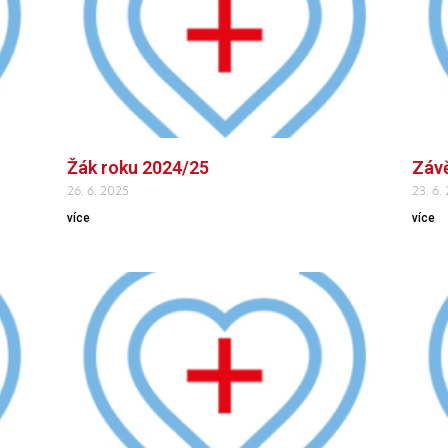
Žák roku 2024/25
Závě
26. 6. 2025
23. 6.
více
více