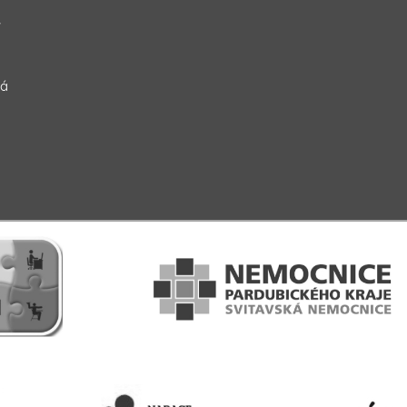
a
í
ná