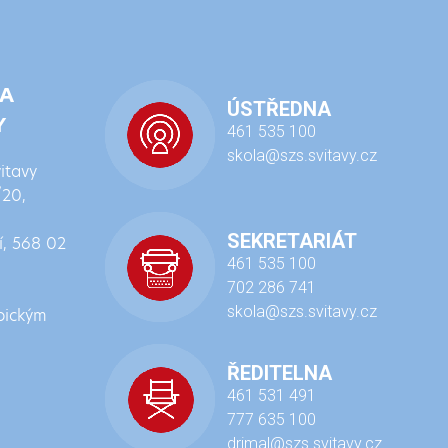
 A
ÚSTŘEDNA
Y
461 535 100
skola@szs.svitavy.cz
itavy
/20,
SEKRETARIÁT
í, 568 02
461 535 100
702 286 741
skola@szs.svitavy.cz
bickým
ŘEDITELNA
461 531 491
777 635 100
drimal@szs.svitavy.cz