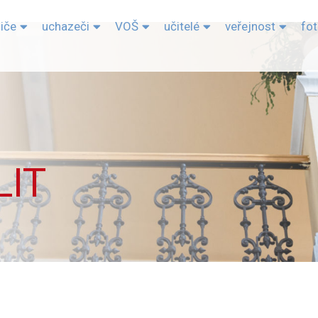
diče
uchazeči
VOŠ
učitelé
veřejnost
fo
LIT