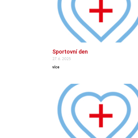
Sportovní den
27. 6. 2025
více