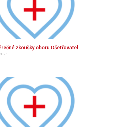
rečné zkoušky oboru Ošetřovatel
 2025