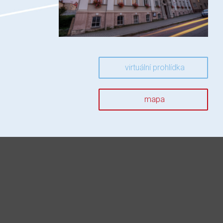
virtuální prohlídka
mapa